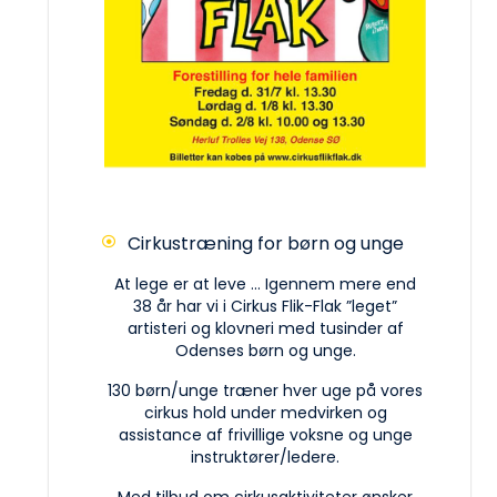
Cirkustræning for børn og unge
At lege er at leve ... Igennem mere end
38 år har vi i Cirkus Flik-Flak ”leget”
artisteri og klovneri med tusinder af
Odenses børn og unge.
130 børn/unge træner hver uge på vores
cirkus hold under medvirken og
assistance af frivillige voksne og unge
instruktører/ledere.
Med tilbud om cirkusaktiviteter ønsker