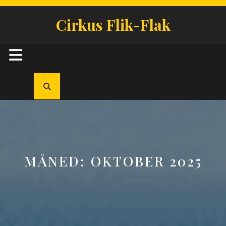
Skip
to
Cirkus Flik-Flak
content
Open
Button
MÅNED:
OKTOBER 2025