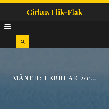
Skip
to
Cirkus Flik-Flak
content
Open
Button
MÅNED:
FEBRUAR 2024