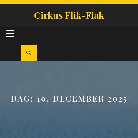
Skip
to
Cirkus Flik-Flak
content
Open
Button
DAG:
19. DECEMBER 2025